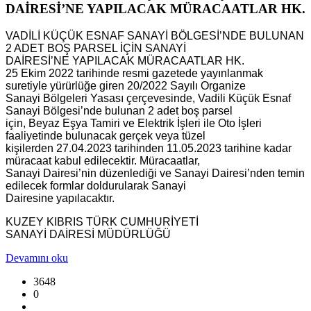
DAİRESİ’NE YAPILACAK MÜRACAATLAR HK.
VADİLİ KÜÇÜK ESNAF SANAYİ BÖLGESİ’NDE BULUNAN
2 ADET BOŞ PARSEL İÇİN SANAYİ
DAİRESİ’NE YAPILACAK MÜRACAATLAR HK.
25 Ekim 2022 tarihinde resmi gazetede yayınlanmak
suretiyle yürürlüğe giren 20/2022 Sayılı Organize
Sanayi Bölgeleri Yasası çerçevesinde, Vadili Küçük Esnaf
Sanayi Bölgesi’nde bulunan 2 adet boş parsel
için, Beyaz Eşya Tamiri ve Elektrik İşleri ile Oto İşleri
faaliyetinde bulunacak gerçek veya tüzel
kişilerden 27.04.2023 tarihinden 11.05.2023 tarihine kadar
müracaat kabul edilecektir. Müracaatlar,
Sanayi Dairesi’nin düzenlediği ve Sanayi Dairesi’nden temin
edilecek formlar doldurularak Sanayi
Dairesine yapılacaktır.
KUZEY KIBRIS TÜRK CUMHURİYETİ
SANAYİ DAİRESİ MÜDÜRLÜĞÜ
Devamını oku
3648
0