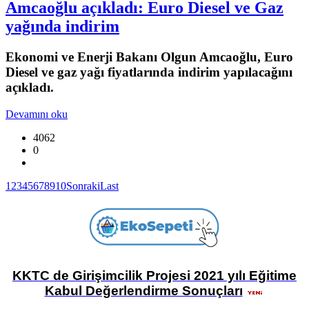
Amcaoğlu açıkladı: Euro Diesel ve Gaz
yağında indirim
Ekonomi ve Enerji Bakanı Olgun Amcaoğlu, Euro
Diesel ve gaz yağı fiyatlarında indirim yapılacağını
açıkladı.
Devamını oku
4062
0
1
2
3
4
5
6
7
8
9
10
Sonraki
Last
KKTC de Girişimcilik Projesi 2021 yılı Eğitime
Kabul Değerlendirme Sonuçları