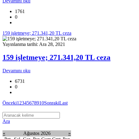
Devamını oku
1761
0
159 işletmeye; 271.341,20 TL ceza
Yayınlanma tarihi: Ara 28, 2021
159 işletmeye; 271.341,20 TL ceza
Devamını oku
6731
0
Önceki
1
2
3
4
5
6
7
8
9
10
Sonraki
Last
Ara
«
Ağustos 2026
»