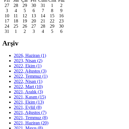
Pzt
Sal
Çar
Per
Cum
Cmt
Paz
27
28
29
30
31
1
2
3
4
5
6
7
8
9
10
11
12
13
14
15
16
17
18
19
20
21
22
23
24
25
26
27
28
29
30
31
1
2
3
4
5
6
Arşiv
2026, Haziran
(1)
2023, Nisan
(2)
2022, Ekim
(1)
2022, Ağustos
(3)
2022, Temmuz
(1)
2022, Nisan
(1)
2022, Mart
(10)
2021, Aralık
(3)
2021, Kasım
(15)
2021, Ekim
(13)
2021, Eylül
(8)
2021, Ağustos
(7)
2021, Temmuz
(8)
2021, Haziran
(20)
2021, Mayıs
(8)