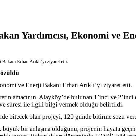
şbakan Yardımcısı, Ekonomi ve En
Çözüldü
onomi ve Enerji Bakanı Erhan Arıklı’yı ziyaret etti.
aretin amacının, Alayköy’de bulunan 1’inci ve 2’inci
e süresi ile ilgili bilgi vermek olduğu belirtildi.
nde bitecek olan projeyi, 120 günde bitirme sözü verd
büyük bir anlaşma olduğunu, projenin hayata geçme
ıklı ayrıca, Bakanlıkları döneminde, KOBİGEM aracılı