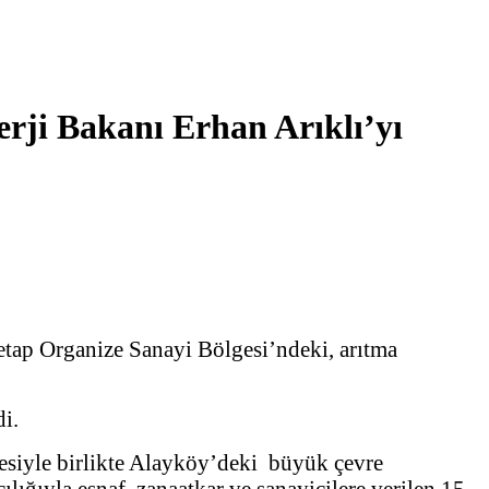
erji Bakanı Erhan Arıklı’yı
 etap Organize Sanayi Bölgesi’ndeki, arıtma
i.
siyle birlikte Alayköy’deki büyük çevre
ğıyla esnaf, zanaatkar ve sanayicilere verilen 15