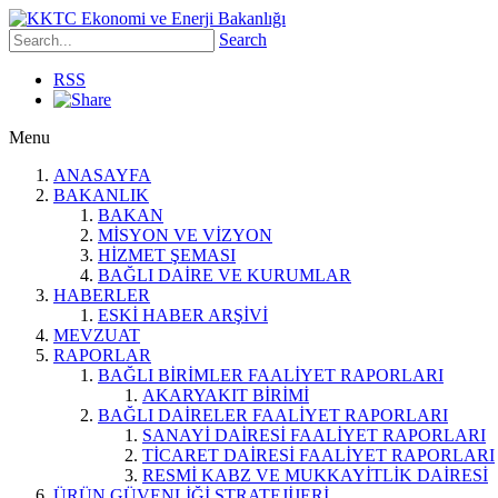
Search
RSS
Menu
ANASAYFA
BAKANLIK
BAKAN
MİSYON VE VİZYON
HİZMET ŞEMASI
BAĞLI DAİRE VE KURUMLAR
HABERLER
ESKİ HABER ARŞİVİ
MEVZUAT
RAPORLAR
BAĞLI BİRİMLER FAALİYET RAPORLARI
AKARYAKIT BİRİMİ
BAĞLI DAİRELER FAALİYET RAPORLARI
SANAYİ DAİRESİ FAALİYET RAPORLARI
TİCARET DAİRESİ FAALİYET RAPORLARI
RESMİ KABZ VE MUKKAYİTLİK DAİRESİ
ÜRÜN GÜVENLİĞİ STRATEJİJERİ