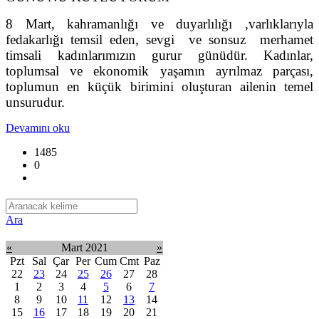
8 Mart, kahramanlığı ve duyarlılığı ,varlıklarıyla
fedakarlığı temsil eden, sevgi ve sonsuz merhamet
timsali kadınlarımızın gurur günüdür. Kadınlar,
toplumsal ve ekonomik yaşamın ayrılmaz parçası,
toplumun en küçük birimini oluşturan ailenin temel
unsurudur.
Devamını oku
1485
0
Ara
«
Mart 2021
»
Pzt
Sal
Çar
Per
Cum
Cmt
Paz
22
23
24
25
26
27
28
1
2
3
4
5
6
7
8
9
10
11
12
13
14
15
16
17
18
19
20
21