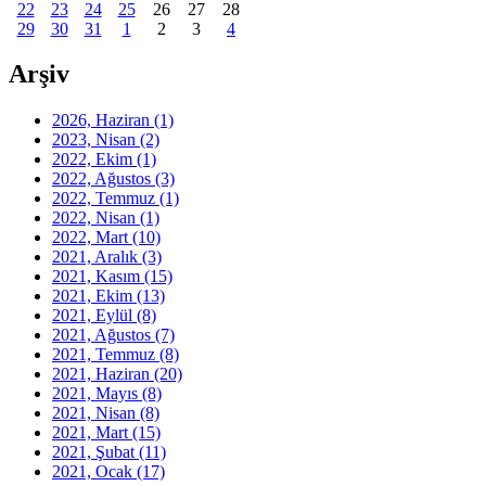
22
23
24
25
26
27
28
29
30
31
1
2
3
4
Arşiv
2026, Haziran
(1)
2023, Nisan
(2)
2022, Ekim
(1)
2022, Ağustos
(3)
2022, Temmuz
(1)
2022, Nisan
(1)
2022, Mart
(10)
2021, Aralık
(3)
2021, Kasım
(15)
2021, Ekim
(13)
2021, Eylül
(8)
2021, Ağustos
(7)
2021, Temmuz
(8)
2021, Haziran
(20)
2021, Mayıs
(8)
2021, Nisan
(8)
2021, Mart
(15)
2021, Şubat
(11)
2021, Ocak
(17)