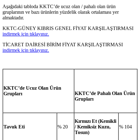
Aşağıdaki tabloda KKTC’de ucuz olan / pahalı olan ürün
gruplarının ve bazı ürünlerin yüzdelik olarak ortalaması yer
almaktadır.
KKTC-GÜNEY KIBRIS GENEL FİYAT KARŞILAŞTIRMASI
indirmek için tıklayınız.
TİCARET DAİRESİ BİRİM FİYAT KARŞILAŞTIRMASI
indirmek için tıklayınız.
KKTC’de Ucuz Olan Ürün
KKTC’de Pahalı Olan Ürün
Grupları
Grupları
Kırmızı Et (Kemikli
Tavuk Eti
% 20
/ Kemiksiz Kuzu,
% 104
Tosun)