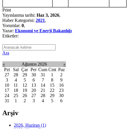
Print
Yayınlanma tarihi:
Haz 3, 2026
,
Haber Kategorisi:
2021
,
Yorumlar:
0
,
Yazar:
Ekonomi ve Enerji Bakanlığı
Etiketler:
Ara
«
Ağustos 2026
»
Pzt
Sal
Çar
Per
Cum
Cmt
Paz
27
28
29
30
31
1
2
3
4
5
6
7
8
9
10
11
12
13
14
15
16
17
18
19
20
21
22
23
24
25
26
27
28
29
30
31
1
2
3
4
5
6
Arşiv
2026, Haziran
(1)