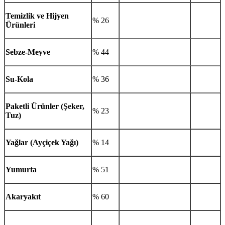
Temizlik ve Hijyen
% 26
Ürünleri
Sebze-Meyve
% 44
Su-Kola
% 36
Paketli Ürünler (Şeker,
% 23
Tuz)
Yağlar (Ayçiçek Yağı)
% 14
Yumurta
% 51
Akaryakıt
% 60