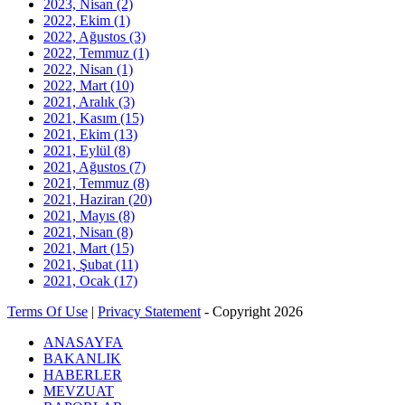
2023, Nisan
(2)
2022, Ekim
(1)
2022, Ağustos
(3)
2022, Temmuz
(1)
2022, Nisan
(1)
2022, Mart
(10)
2021, Aralık
(3)
2021, Kasım
(15)
2021, Ekim
(13)
2021, Eylül
(8)
2021, Ağustos
(7)
2021, Temmuz
(8)
2021, Haziran
(20)
2021, Mayıs
(8)
2021, Nisan
(8)
2021, Mart
(15)
2021, Şubat
(11)
2021, Ocak
(17)
Terms Of Use
|
Privacy Statement
-
Copyright 2026
ANASAYFA
BAKANLIK
HABERLER
MEVZUAT