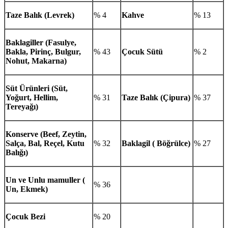
Taze Balık (Levrek)
% 4
Kahve
% 13
Baklagiller (Fasulye,
Bakla, Pirinç, Bulgur,
% 43
Çocuk Sütü
% 2
Nohut, Makarna)
Süt Ürünleri (Süt,
Yoğurt, Hellim,
% 31
Taze Balık (Çipura)
% 37
Tereyağı)
Konserve (Beef, Zeytin,
Salça, Bal, Reçel, Kutu
% 32
Baklagil ( Böğrülce)
% 27
Balığı)
Un ve Unlu mamuller (
% 36
Un, Ekmek)
Çocuk Bezi
% 20