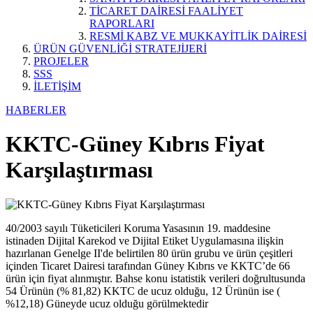
TİCARET DAİRESİ FAALİYET
RAPORLARI
RESMİ KABZ VE MUKKAYİTLİK DAİRESİ
ÜRÜN GÜVENLİĞİ STRATEJİJERİ
PROJELER
SSS
İLETİŞİM
HABERLER
KKTC-Güney Kıbrıs Fiyat
Karşılaştırması
40/2003 sayılı Tüketicileri Koruma Yasasının 19. maddesine
istinaden Dijital Karekod ve Dijital Etiket Uygulamasına ilişkin
hazırlanan Genelge II'de belirtilen 80 ürün grubu ve ürün çeşitleri
içinden Ticaret Dairesi tarafından Güney Kıbrıs ve KKTC’de 66
ürün için fiyat alınmıştır. Bahse konu istatistik verileri doğrultusunda
54 Ürünün (% 81,82) KKTC de ucuz olduğu, 12 Ürünün ise (
%12,18) Güneyde ucuz olduğu görülmektedir