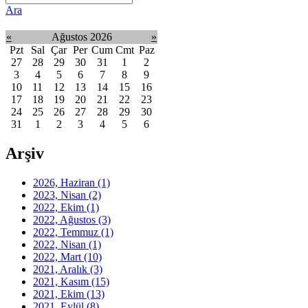
Ara
«
Ağustos 2026
»
Pzt
Sal
Çar
Per
Cum
Cmt
Paz
27
28
29
30
31
1
2
3
4
5
6
7
8
9
10
11
12
13
14
15
16
17
18
19
20
21
22
23
24
25
26
27
28
29
30
31
1
2
3
4
5
6
Arşiv
2026, Haziran
(1)
2023, Nisan
(2)
2022, Ekim
(1)
2022, Ağustos
(3)
2022, Temmuz
(1)
2022, Nisan
(1)
2022, Mart
(10)
2021, Aralık
(3)
2021, Kasım
(15)
2021, Ekim
(13)
2021, Eylül
(8)