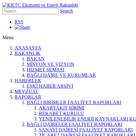
Search
RSS
Menu
ANASAYFA
BAKANLIK
BAKAN
MİSYON VE VİZYON
HİZMET ŞEMASI
BAĞLI DAİRE VE KURUMLAR
HABERLER
ESKİ HABER ARŞİVİ
MEVZUAT
RAPORLAR
BAĞLI BİRİMLER FAALİYET RAPORLARI
AKARYAKIT BİRİMİ
REKABET KURULU
YENİLENEBİLİR ENERJİ KAYNAKLARI K
BAĞLI DAİRELER FAALİYET RAPORLARI
SANAYİ DAİRESİ FAALİYET RAPORLARI
TİCARET DAİRESİ FAALİYET RAPORLARI